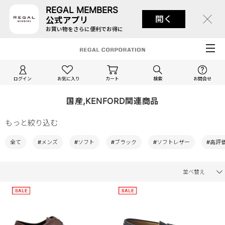
REGAL MEMBERS
開く
公式アプリ
お買い物をさらに便利でお得に
ログイン
お気に入り
カート
検索
お問合せ
国産,KENFORD関連商品
もっと絞り込む
全て
#メンズ
#ソフト
#ブラック
#ソフトレザー
#高評
並べ替え