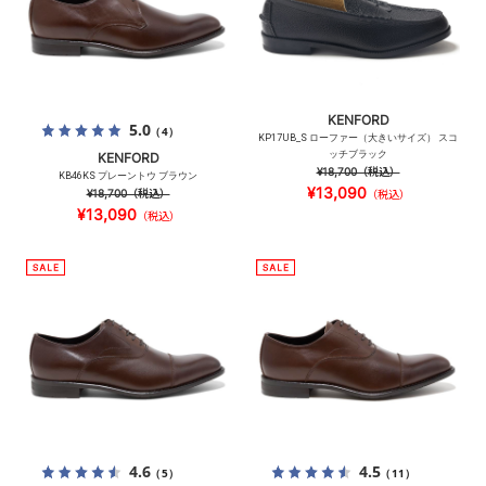
KENFORD
5.0
（4）
KP17UB_S ローファー（大きいサイズ） スコ
ッチブラック
KENFORD
¥18,700
（税込）
KB46KS プレーントウ ブラウン
¥13,090
¥18,700
（税込）
（税込）
¥13,090
（税込）
4.6
4.5
（5）
（11）