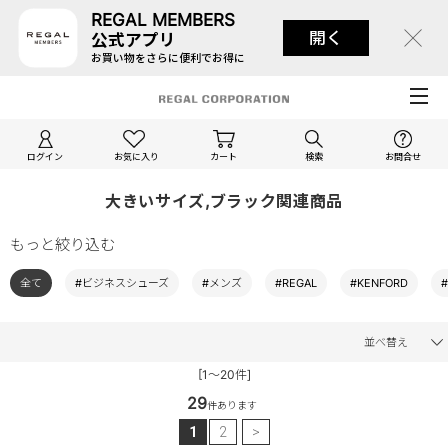
REGAL MEMBERS
開く
公式アプリ
お買い物をさらに便利でお得に
ログイン
お気に入り
カート
検索
お問合せ
大きいサイズ,ブラック関連商品
もっと絞り込む
全て
#ビジネスシューズ
#メンズ
#REGAL
#KENFORD
並べ替え
[1～20件]
29
件あります
1
2
>