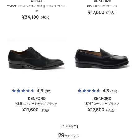
REGAL
KENFORD
2585NEB ウイングチップ 大きいサイズ ブラッ
KB47 Ｕチップ ブラック
ク
¥17,600
（税込）
¥34,100
（税込）
4.3
4.3
（92）
（18）
KENFORD
KENFORD
KB48 ストレートチップ ブラック
KP17 ローファー ブラック
¥17,600
¥17,600
（税込）
（税込）
[1～20件]
29
件あります