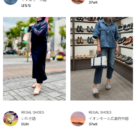
37wK
ばなな
REGAL SHOES
REGAL SHOES
いわき店
イオンモール広島府中店
DUN
37wK