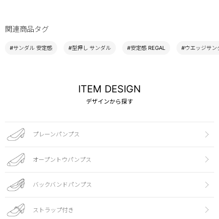
関連商品タグ
#サンダル 安定感
#型押し サンダル
#安定感 REGAL
#ウエッジサンダ
ITEM DESIGN
デザインから探す
プレーンパンプス
オープントウパンプス
バックバンドパンプス
ストラップ付き