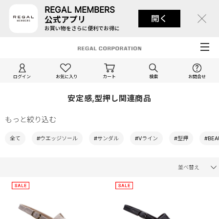
REGAL MEMBERS
開く
公式アプリ
お買い物をさらに便利でお得に
ログイン
お気に入り
カート
検索
お問合せ
安定感,型押し関連商品
もっと絞り込む
全て
#ウエッジソール
#サンダル
#Vライン
#型押
#BEA
並べ替え