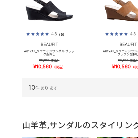
4.8
4.8
（6）
BEAUFIT
BEAUFIT
A61YAF_S ウエッジサンダル ブラッ
A61YAF_S ウエッジサ
ク型押し
ブラウン型押
¥17,600
¥17,600
（税込）
（税込
¥10,560
¥10,560
（税込）
（税
10
件あります
山羊革,サンダルのスタイリン