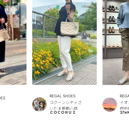
REGAL SHOES
REG
OES
コクーンシティさ
イオ
いたま新都心店
府中
ＣＯＣＯＲＵＩ
37w