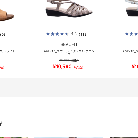
4.6
（6）
（11）
BEAUFIT
ンダル ライト
A62YAF_S モールドサンダル ブロン
A62YAF
し
ズ
¥17,600
）
（税込）
¥10,560
¥1
込）
（税込）
グ