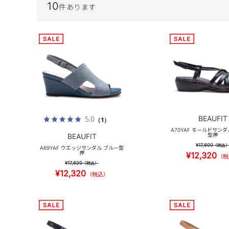
10
件あります
BEAUFIT
5.0
（1）
A70YAF モールドサン
BEAUFIT
型押
¥17,600
（税込
A69YAF ウエッジサンダル ブルー型
押
¥12,320
（税
¥17,600
（税込）
¥12,320
（税込）