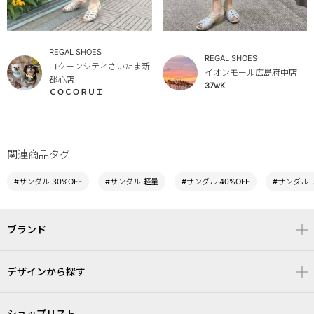
REGAL SHOES
REGAL SHOES
コクーンシティさいたま新
イオンモール広島府中店
都心店
37wK
ＣＯＣＯＲＵＩ
関連商品タグ
#サンダル 30%OFF
#サンダル 軽量
#サンダル 40%OFF
#サンダル 
ブランド
デザインから探す
ショップリスト