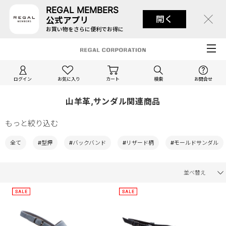
REGAL MEMBERS
開く
公式アプリ
お買い物をさらに便利でお得に
ログイン
お気に入り
カート
検索
お問合せ
山羊革,サンダル関連商品
もっと絞り込む
全て
#型押
#バックバンド
#リザード柄
#モールドサンダル
並べ替え