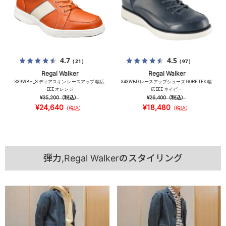
4.7
4.5
（21）
（97）
Regal Walker
Regal Walker
339WBH_S ディアスキン レースアップ 幅広
343WBD レースアップシューズ GORE-TEX 幅
EEE オレンジ
広EEE ネイビー
¥35,200
（税込）
¥26,400
（税込）
¥24,640
¥18,480
（税込）
（税込）
弾力,Regal Walkerのスタイリング