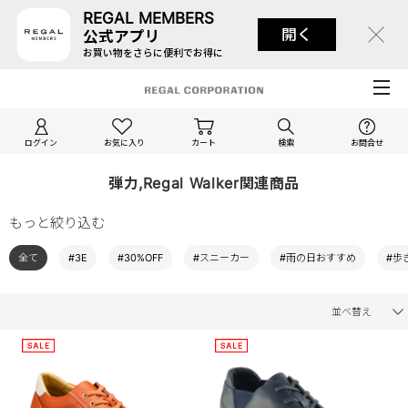
REGAL MEMBERS
開く
公式アプリ
お買い物をさらに便利でお得に
ログイン
お気に入り
カート
検索
お問合せ
弾力,Regal Walker関連商品
もっと絞り込む
全て
#3E
#30%OFF
#スニーカー
#雨の日おすすめ
#歩
並べ替え