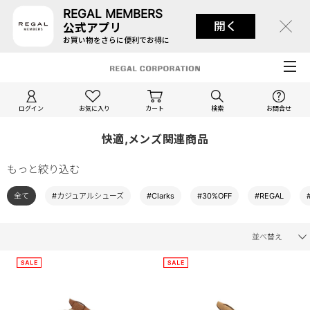
REGAL MEMBERS
開く
公式アプリ
お買い物をさらに便利でお得に
ログイン
お気に入り
カート
検索
お問合せ
快適,メンズ関連商品
もっと絞り込む
全て
#カジュアルシューズ
#Clarks
#30%OFF
#REGAL
並べ替え