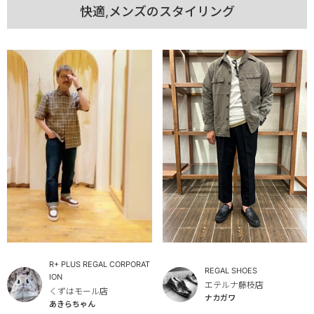
快適,メンズのスタイリング
R+ PLUS REGAL CORPORAT
REGAL SHOES
ION
エテルナ藤枝店
くずはモール店
ナカガワ
あきらちゃん