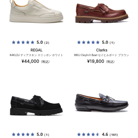
5.0
5.0
（2）
（1）
REGAL
Clarks
84KLDJ ディアスキン スリッポン ホワイト
880J Cleyhill Boat セイヒルボート ブラウン
¥44,000
¥19,800
（税込）
（税込）
5.0
4.6
（1）
（101）