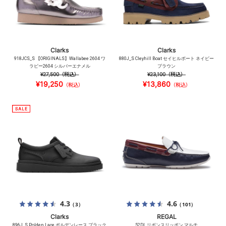
Clarks
Clarks
918JCS_S 【ORIGINALS】Wallabee 2604 ワ
880J_S Cleyhill Boat セイヒルボート ネイビー
ラビー2604 シルバーエナメル
ブラウン
¥27,500
（税込）
¥23,100
（税込）
¥19,250
¥13,860
（税込）
（税込）
4.3
4.6
（3）
（101）
Clarks
REGAL
896J_S Polden Lace ポルデンレース ブラック
52DL リボンスリッポン マルチ