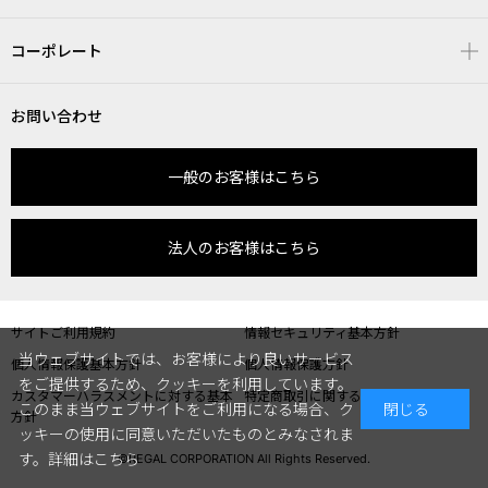
コーポレート
お問い合わせ
一般のお客様はこちら
法人のお客様はこちら
サイトご利用規約
情報セキュリティ基本方針
当ウェブサイトでは、お客様により良いサービス
個人情報保護基本方針
個人情報保護方針
をご提供するため、クッキーを利用しています。
カスタマーハラスメントに対する基本
特定商取引に関する表記
このまま当ウェブサイトをご利用になる場合、ク
閉じる
方針
ッキーの使用に同意いただいたものとみなされま
す。
詳細はこちら
©REGAL CORPORATION All Rights Reserved.