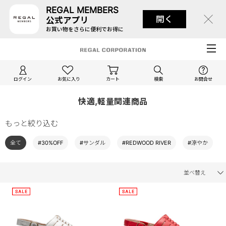
REGAL MEMBERS
開く
公式アプリ
お買い物をさらに便利でお得に
ログイン
お気に入り
カート
検索
お問合せ
快適,軽量関連商品
もっと絞り込む
全て
#30%OFF
#サンダル
#REDWOOD RIVER
#涼やか
並べ替え