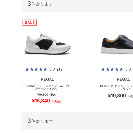
3
件あります
5.0
5.0
（3）
REGAL
REGAL
BF03AH_S レースアップスニーカー
BF02AHA センタージ
ブラックアイボリー
ー ブラック
¥19,800
¥19,800
（税込）
（税
¥15,840
（税込）
3
件あります