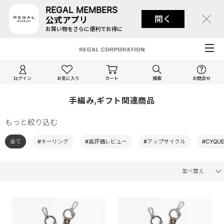
REGAL MEMBERS
開く
公式アプリ
お買い物をさらに便利でお得に
ログイン
お気に入り
カート
検索
お問合せ
手編み,ギフト関連商品
もっと絞り込む
全て
#キーリング
#高評価レビュー
#アップサイクル
#CYQUE
並べ替え