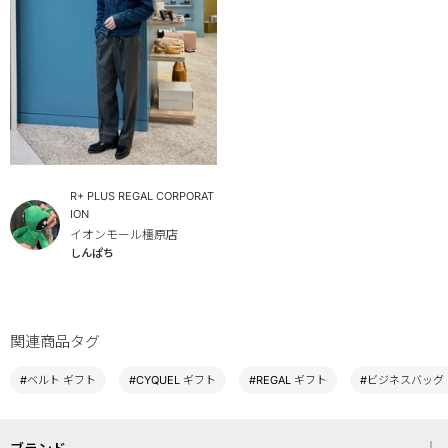
R+ PLUS REGAL CORPORAT
ION
イオンモール橿原店
しんぱち
関連商品タグ
#ベルト ギフト
#CYQUEL ギフト
#REGAL ギフト
#ビジネスバッグ