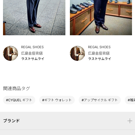
REGAL SHOES
REGAL SHOES
広島金座街店
広島金座街店
ラストサムライ
ラストサムライ
関連商品タグ
#CYQUEL ギフト
#ギフト ウォレット
#アップサイクル ギフト
#雑
ブランド