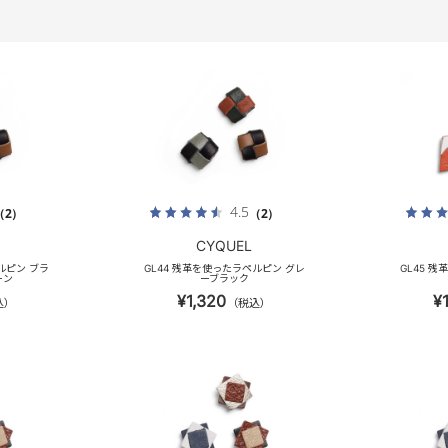
4.5
（2）
（2）
CYQUEL
ルピン ブラ
GL44 残革を使ったラペルピン グレ
GL45 
ーン
ーブラック
¥1,320
¥
込）
（税込）