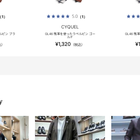
5.0
（1）
（1）
CYQUEL
ルピン ブラ
GL46 残革を使ったラペルピン ゴー
GL46 
ルド
¥1,320
¥
込）
（税込）
グ