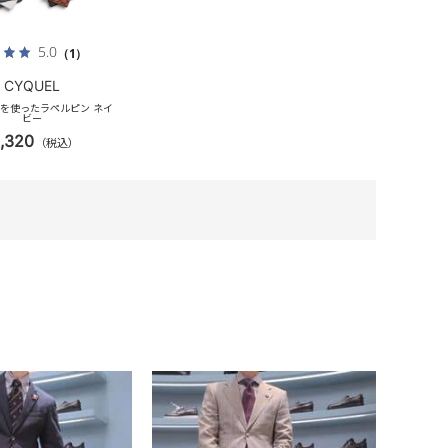
5.0
（1）
CYQUEL
残革を使ったラペルピン ネイ
ビー
1,320
（税込）