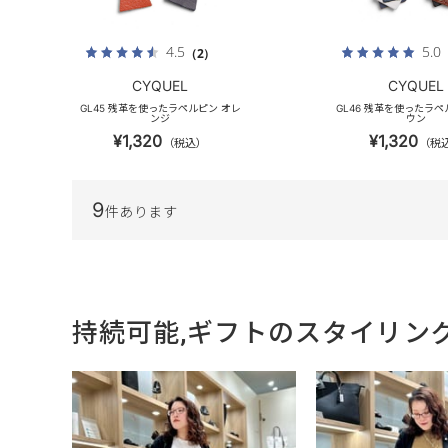
4.5
5.0
（2）
CYQUEL
CYQUEL
GL45 残革を使ったラペルピン オレ
GL46 残革を使ったラペ
ンジ
ウン
¥1,320
¥1,320
（税込）
（税
9
件あります
持続可能,ギフトのスタイリン