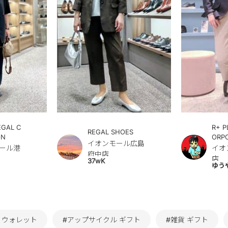
EGAL C
R+ P
REGAL SHOES
ON
ORP
イオンモール広島
ール港
イオ
府中店
店
37wK
ゆう
 ウォレット
#アップサイクル ギフト
#雑貨 ギフト