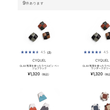
9
件あります
4.5
4.5
（2）
CYQUEL
CYQUEL
GL44 残革を使ったラペルピン ベー
GL44 残革を使ったラペ
ジュブラック
ウンダークグリ
¥1,320
¥1,320
（税込）
（税