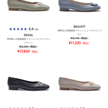
BEAUFIT
5.0
（2）
A80W_S 晴雨兼用フラットシューズ ライトブ
ルー
REGAL
¥18,700
（税込）
F90RBJ_S 晴雨兼用フラットパンプス ライト
¥11,220
グリーン
（税込）
¥22,000
（税込）
¥17,600
（税込）