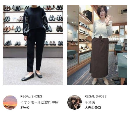
REGAL SHOES
REGAL SHOES
イオンモール広島府中店
千葉店
37wK
大先生😈💥