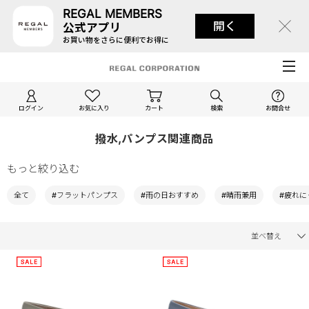
REGAL MEMBERS
開く
公式アプリ
お買い物をさらに便利でお得に
ログイン
お気に入り
カート
検索
お問合せ
撥水,パンプス関連商品
もっと絞り込む
全て
#フラットパンプス
#雨の日おすすめ
#晴雨兼用
#疲れに
並べ替え