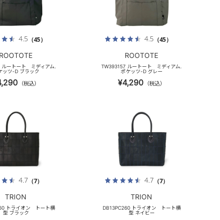
4.5
4.5
（45）
（45）
ROOTOTE
ROOTOTE
57 ルートート ミディアム.
TW393157 ルートート ミディアム.
ケッツ-D ブラック
ポケッツ-D グレー
4,290
¥4,290
（税込）
（税込）
4.7
4.7
（7）
（7）
TRION
TRION
C260 トライオン トート横
DB13PC260 トライオン トート横
型 ブラック
型 ネイビー