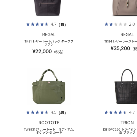
4.7
2.0
（15）
REGAL
REGAL
TK81 レザートートバッグ ダークブ
TK84 レザーラージト
ラウン
¥35,200
（税
¥22,000
（税込）
4.5
4.7
（45）
ROOTOTE
TRION
TW393157 ルートート ミディアム.
DB10PC250 トライオ
ポケッツ-D カーキ
型 ブラック