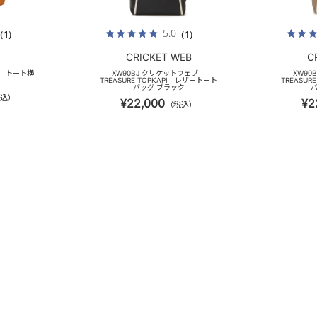
5.0
（1）
（1）
CRICKET WEB
C
ン トート横
XW90BJ クリケットウェブ
XW9
TREASURE TOPKAPI レザートート
TREASUR
バッグ ブラック
込）
¥22,000
¥2
（税込）