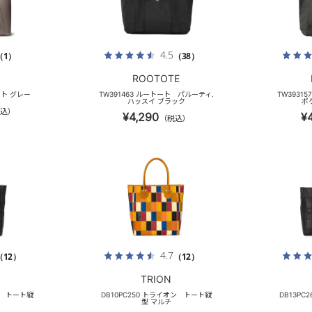
4.5
（1）
（38）
ROOTOTE
ート グレー
TW391463 ルートート パルーティ.
TW3931
ハッスイ ブラック
ポ
込）
¥4,290
¥
（税込）
4.7
（12）
（12）
TRION
ン トート縦
DB10PC250 トライオン トート縦
DB13P
型 マルチ