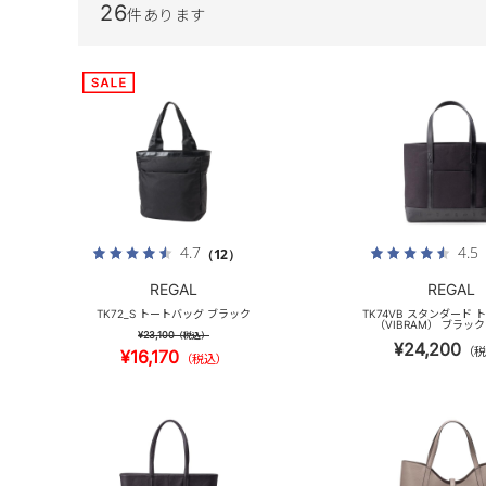
26
件あります
4.7
4.5
（12）
REGAL
REGAL
TK72_S トートバッグ ブラック
TK74VB スタンダード
（VIBRAM） ブラッ
¥23,100
（税込）
¥24,200
（税
¥16,170
（税込）