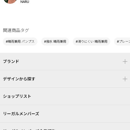
NARU
関連商品タグ
#晴雨兼用 パンプス
#撥水 晴雨兼用
#滑りにくい 晴雨兼用
#プレー
ブランド
デザインから探す
ショップリスト
リーガルメンバーズ