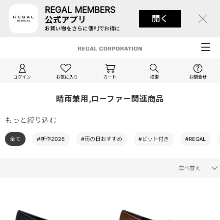
REGAL MEMBERS
開く
公式アプリ
お買い物をさらに便利でお得に
ログイン
お気に入り
カート
検索
お問合せ
晴雨兼用,ローファー関連商品
もっと絞り込む
全て
#新作2026
#雨の日おすすめ
#ビット付き
#REGAL
並べ替え