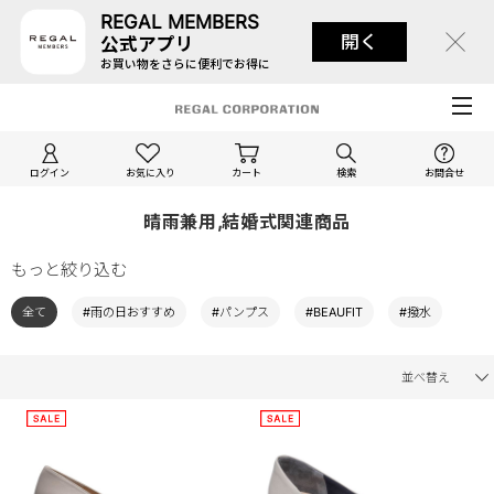
REGAL MEMBERS
開く
公式アプリ
お買い物をさらに便利でお得に
ログイン
お気に入り
カート
検索
お問合せ
晴雨兼用,結婚式関連商品
もっと絞り込む
全て
#雨の日おすすめ
#パンプス
#BEAUFIT
#撥水
並べ替え