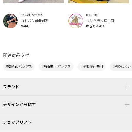
REGAL SHOES
camelot
ヨドバシAkiba店
フジグラン松山店
NARU
むぎたんめん
関連商品タグ
#結婚式 パンプス
#晴雨兼用 パンプス
#撥水 晴雨兼用
#滑りにくい
ブランド
デザインから探す
ショップリスト