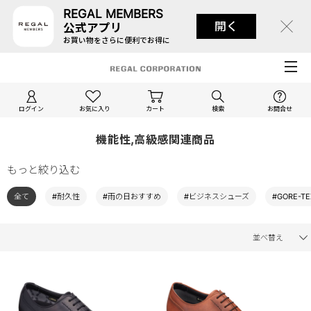
REGAL MEMBERS
開く
公式アプリ
お買い物をさらに便利でお得に
ログイン
お気に入り
カート
検索
お問合せ
機能性,高級感関連商品
もっと絞り込む
全て
#耐久性
#雨の日おすすめ
#ビジネスシューズ
#GORE-TE
並べ替え