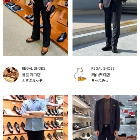
REGAL SHOES
REGAL SHOES
池袋西口店
岡山表町店
えすぷれっそ
きゃねみつ