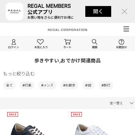
REGAL MEMBERS
開く
公式アプリ
お買い物をさらに便利でお得に
ログイン
お気に入り
カート
検索
お問合せ
歩きやすい,おでかけ関連商品
もっと絞り込む
全て
#行楽
#メンズ
#お散歩
#3E
#旅行
並べ替え