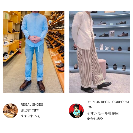
R+ PLUS REGAL CORPORAT
REGAL SHOES
ION
池袋西口店
イオンモール橿原店
えすぷれっそ
ゆうや坊や