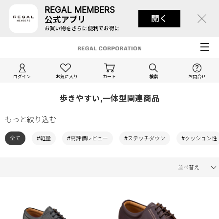
REGAL MEMBERS
開く
公式アプリ
お買い物をさらに便利でお得に
ログイン
お気に入り
カート
検索
お問合せ
歩きやすい,一体型関連商品
もっと絞り込む
全て
#軽量
#高評価レビュー
#ステッチダウン
#クッション性
並べ替え