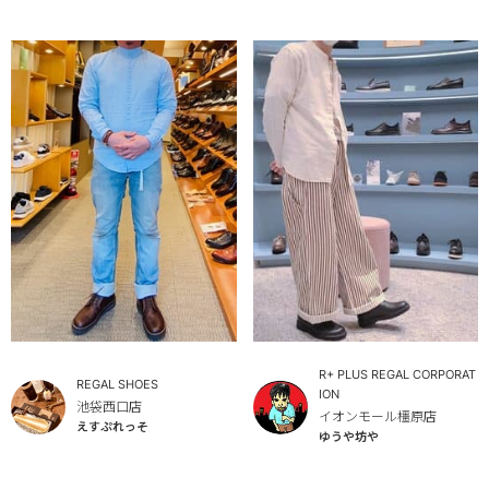
R+ PLUS REGAL CORPORAT
REGAL SHOES
ION
池袋西口店
イオンモール橿原店
えすぷれっそ
ゆうや坊や