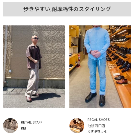
歩きやすい,耐摩耗性のスタイリング
REGAL SHOES
RETAIL STAFF
池袋西口店
KEI
えすぷれっそ