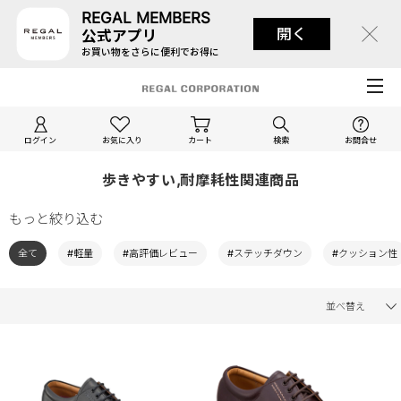
REGAL MEMBERS
開く
公式アプリ
お買い物をさらに便利でお得に
ログイン
お気に入り
カート
検索
お問合せ
歩きやすい,耐摩耗性関連商品
もっと絞り込む
全て
#軽量
#高評価レビュー
#ステッチダウン
#クッション性
並べ替え