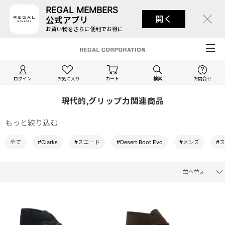
REGAL MEMBERS
開く
公式アプリ
お買い物をさらに便利でお得に
ログイン
お気に入り
カート
検索
お問合せ
現代的,グリップ力関連商品
もっと絞り込む
全て
#Clarks
#スエード
#Desert Boot Evo
#メンズ
#
並べ替え