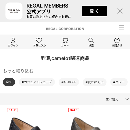
REGAL MEMBERS
開く
公式アプリ
お買い物をさらに便利でお得に
ログイン
お気に入り
カート
検索
お問合せ
甲深,camelot関連商品
もっと絞り込む
全て
#カジュアルシューズ
#40%OFF
#疲れにくい
#グレー
並べ替え