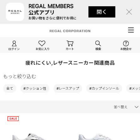
REGAL MEMBERS
開く
公式アプリ
お買い物をさらに便利でお得に
ログイン
お気に入り
カート
検索
お問合せ
疲れにくい,レザースニーカー関連商品
もっと絞り込む
全て
#クッション性
#レースアップ
#カップインソール
#メッ
並べ替え