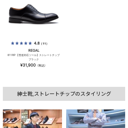
4.8
（11）
REGAL
811RP 【雪道対応ソール】ストレートチップ
ブラック
¥31,900
（税込）
紳士靴,ストレートチップのスタイリング