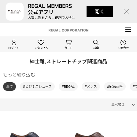
REGAL MEMBERS
開く
公式アプリ
お買い物をさらに便利でお得に
ログイン
お気に入り
カート
検索
お問合せ
紳士靴,ストレートチップ関連商品
もっと絞り込む
全て
#ビジネスシューズ
#REGAL
#メンズ
#冠婚葬祭
#
並べ替え