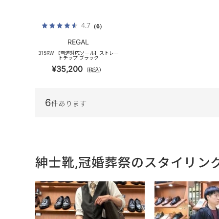
4.7
（6）
REGAL
315RW 【雪道対応ソール】ストレー
トチップ ブラック
¥35,200
（税込）
6
件あります
紳士靴,冠婚葬祭のスタイリン