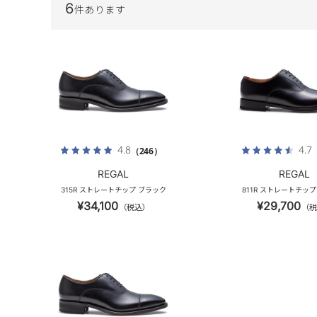
6
件あります
4.8
4.7
（246）
REGAL
REGAL
315R ストレートチップ ブラック
811R ストレートチッ
¥34,100
¥29,700
（税込）
（税