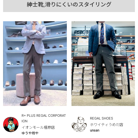
紳士靴,滑りにくいのスタイリング
R+ PLUS REGAL CORPORAT
REGAL SHOES
ION
ホワイティうめだ店
イオンモール橿原店
unsan
ゆうや坊や