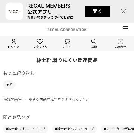
REGAL MEMBERS
開く
公式アプリ
お買い物をさらに便利でお得に
ログイン
お気に入り
カート
検索
お問合せ
紳士靴,滑りにくい関連商品
もっと絞り込む
全て
ご指定の条件に一致する商品が見つかりませんでした。
関連商品タグ
#紳士靴 ストレートチップ
#紳士靴 ビジネスシューズ
#スニーカー 新作20