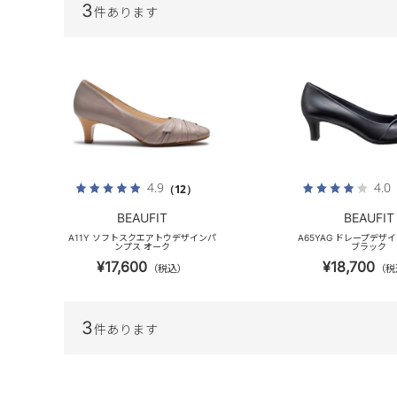
3
件あります
4.9
4.0
（12）
BEAUFIT
BEAUFIT
A11Y ソフトスクエアトウデザインパ
A65YAG ドレープデザ
ンプス オーク
ブラック
¥17,600
¥18,700
（税込）
（税
3
件あります