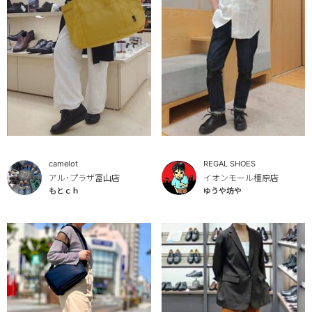
camelot
REGAL SHOES
アル･プラザ富山店
イオンモール橿原店
もとｃｈ
ゆうや坊や