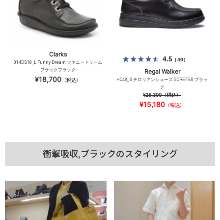
Clarks
4.5
（49）
014DS18_L Funny Dream ファニードリーム
ブラックブラック
Regal Walker
¥18,700
（税込）
HC48_S チロリアンシューズ GORE-TEX ブラッ
ク
¥25,300
（税込）
¥15,180
（税込）
衝撃吸収,ブラックのスタイリング