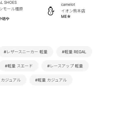
AL SHOES
camelot
ンモール橿原
イオン熊本店
ME☆
や坊や
#レザースニーカー 軽量
#軽量 REGAL
#軽量 スエード
#レースアップ 軽量
EN カジュアル
#軽量 カジュアル