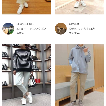
REGAL SHOES
camelot
a.k.a イーアスつくば店
ゆめタウン大牟田店
みかん
てんてん