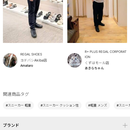
R+ PLUS REGAL CORPORAT
REGAL SHOES
ION
ヨドバシAkiba店
くずはモール店
Amataro
あきらちゃん
関連商品タグ
#スニーカー 軽量
#スニーカー クッション性
#軽量 メンズ
#スニー
ブランド