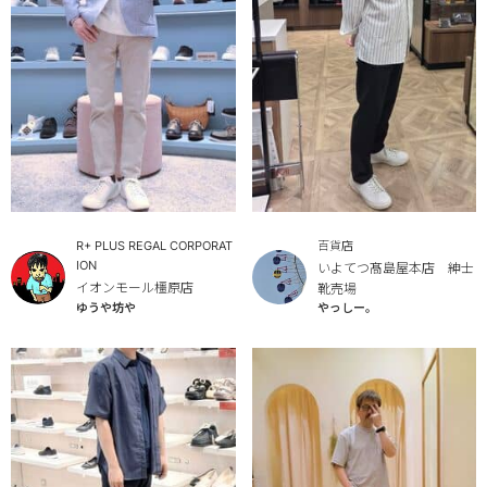
R+ PLUS REGAL CORPORAT
百貨店
ION
いよてつ髙島屋本店 紳士
イオンモール橿原店
靴売場
やっしー。
ゆうや坊や