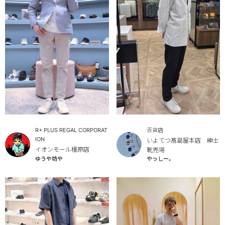
R+ PLUS REGAL CORPORAT
百貨店
ION
いよてつ髙島屋本店 紳士
イオンモール橿原店
靴売場
やっしー。
ゆうや坊や