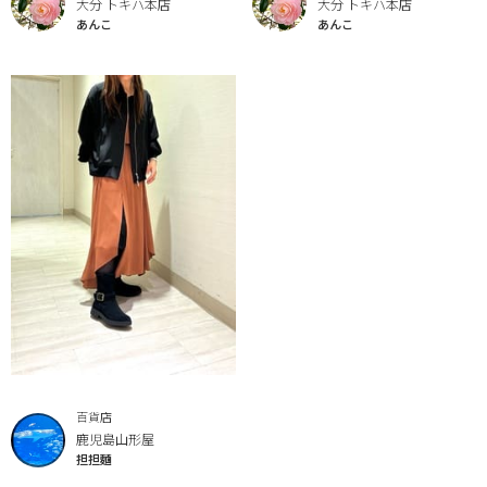
大分 トキハ本店
大分 トキハ本店
あんこ
あんこ
百貨店
鹿児島山形屋
担担麵