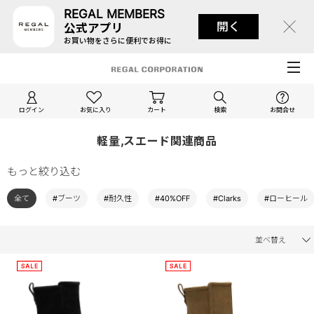
REGAL MEMBERS
開く
公式アプリ
お買い物をさらに便利でお得に
ログイン
お気に入り
カート
検索
お問合せ
軽量,スエード関連商品
もっと絞り込む
全て
#ブーツ
#耐久性
#40%OFF
#Clarks
#ローヒール
並べ替え