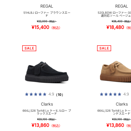
REGAL
REGAL
51HLBJ ローファー ブラウンスエー
52GLBDW ローファー GO
ド
道対応ソール ベージ
¥22,000
¥26,400
（税込）
（税込
¥15,400
¥18,480
（税込）
（税
4.9
4.9
（10）
Clarks
Clarks
664J_S26 Torhill Lo トーヒルロー ブ
664J_S26 Torhill Lo
ラックスエード
ンドスエード
¥23,100
¥23,100
（税込）
（税込
¥13,860
¥13,860
（税込）
（税