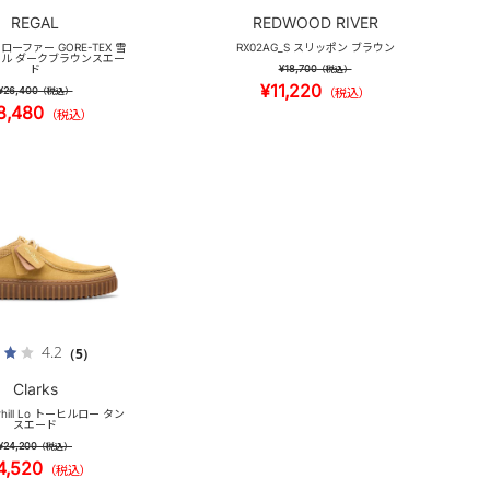
REGAL
REDWOOD RIVER
 ローファー GORE-TEX 雪
RX02AG_S スリッポン ブラウン
ル ダークブラウンスエー
ド
¥18,700
（税込）
¥11,220
¥26,400
（税込）
（税込）
8,480
（税込）
4.2
（5）
Clarks
orhill Lo トーヒルロー タン
スエード
¥24,200
（税込）
4,520
（税込）