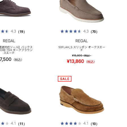
4.3
4.3
（19）
（70）
REGAL
REGAL
 【雪道対応ソール】バックス
50FLAH_S スリッポン オークスエー
ORE-TEX ダークブラウン
ド
スエード
¥19,800
（税込）
7,500
（税込）
¥13,860
（税込）
4.1
4.1
（11）
（10）