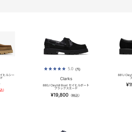
5.0
（1）
am セイヒルシー
881J Cl
ード
Clarks
¥1
）
880J Cleyhill Boat セイヒルボート
ブラックスエード
込）
¥19,800
（税込）