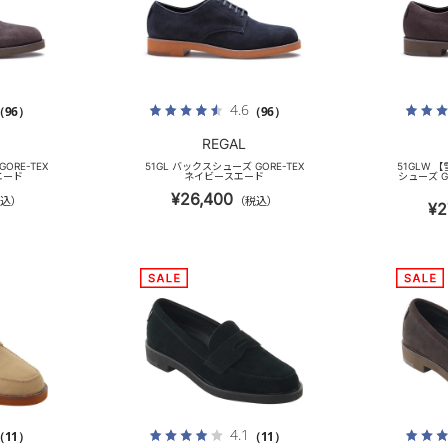
4.6
（96）
（96）
REGAL
ORE-TEX
51GL バックスシューズ GORE-TEX
51GLW
エード
ネイビースエード
シューズ G
¥26,400
込）
（税込）
¥2
4.1
（11）
（11）