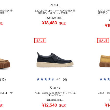
REGAL
RE-TEX 雪
52GLBDW ローファー GORE-TEX 雪
52GLBDW
ュスエード
道対応ソール ブラックスエード
道対応ソー
¥26,400
）
（税込）
¥18,480
込）
（税込）
¥1
4.5
（10）
（4）
Clarks
 トーヒルロー サ
784J Polden Moc ポルデンモック ネ
786J_T T
イビースエード
¥20,900
）
（税込）
¥12,540
¥1
込）
（税込）