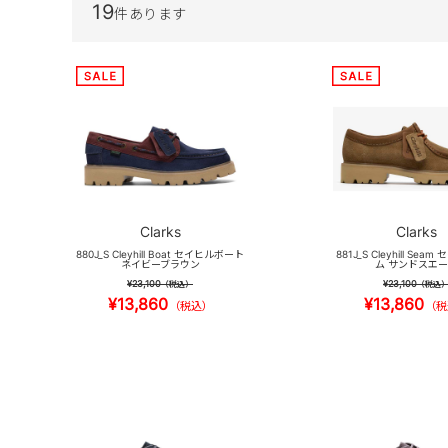
19
件あります
Clarks
Clarks
880J_S Cleyhill Boat セイヒルボート
881J_S Cleyhill Se
ネイビーブラウン
ム サンドスエ
¥23,100
¥23,100
（税込）
（税込
¥13,860
¥13,860
（税込）
（税