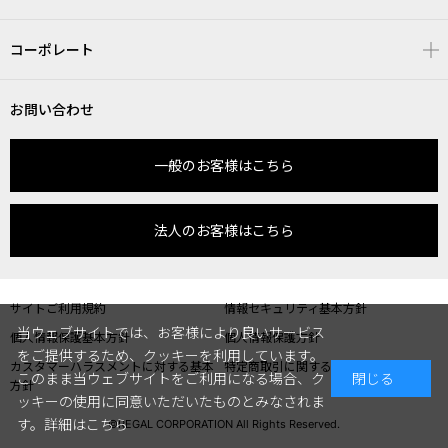
コーポレート
お問い合わせ
一般のお客様はこちら
法人のお客様はこちら
サイトご利用規約
情報セキュリティ基本方針
当ウェブサイトでは、お客様により良いサービス
個人情報保護基本方針
個人情報保護方針
をご提供するため、クッキーを利用しています。
カスタマーハラスメントに対する基本
特定商取引に関する表記
このまま当ウェブサイトをご利用になる場合、ク
閉じる
方針
ッキーの使用に同意いただいたものとみなされま
す。
詳細はこちら
©REGAL CORPORATION All Rights Reserved.