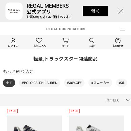
REGAL MEMBERS
開く
公式アプリ
お買い物をさらに便利でお得に
ログイン
お気に入り
カート
検索
お問合せ
軽量,トラックスター関連商品
もっと絞り込む
全て
#POLO RALPH LAUREN
#30%OFF
#スニーカー
#革
並べ替え