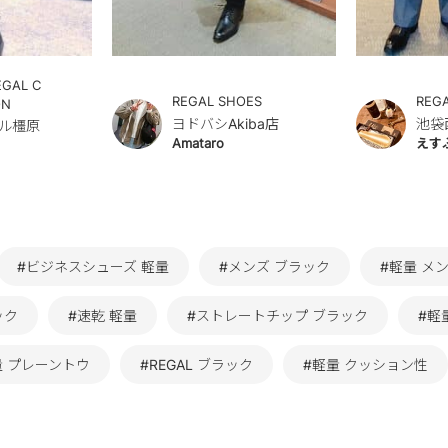
EGAL C
REGAL SHOES
REG
ON
ヨドバシAkiba店
池袋
ル橿原
Amataro
えす
#ビジネスシューズ 軽量
#メンズ ブラック
#軽量 メ
ック
#速乾 軽量
#ストレートチップ ブラック
#軽量
量 プレーントウ
#REGAL ブラック
#軽量 クッション性