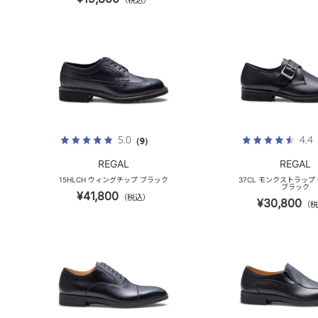
（税込）
5.0
4.4
（9）
REGAL
REGAL
15HLCH ウィングチップ ブラック
37CL モンクストラップ G
ブラック
¥41,800
（税込）
¥30,800
（税