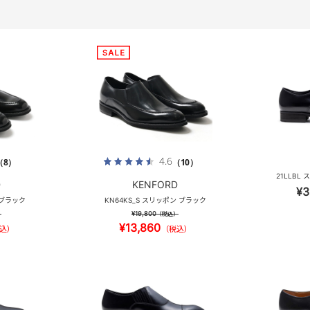
4.6
（8）
（10）
21LLBL
D
KENFORD
¥3
 ブラック
KN64KS_S スリッポン ブラック
¥19,800
）
（税込）
¥13,860
込）
（税込）