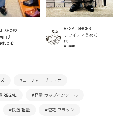
REGAL SHOES
AL SHOES
ホワイティうめだ
西口店
店
ぷれっそ
unsan
ンズ
#ローファー ブラック
 REGAL
#軽量 カップインソール
#快適 軽量
#速乾 ブラック