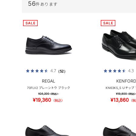
56
件あります
4.7
4.3
（52）
REGAL
KENFOR
70FLV2 プレーントウ ブラック
KN63KS_S Ｕチップ
¥24,200
¥19,800
（税込）
（税込
¥19,360
¥13,860
（税込）
（税