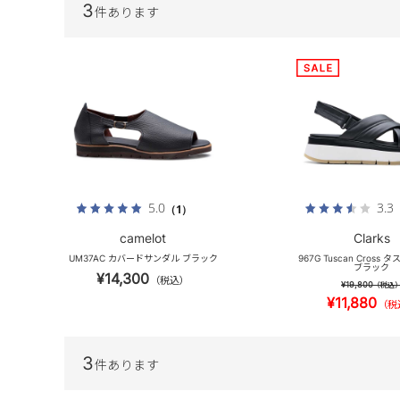
3
件あります
5.0
3.3
（1）
camelot
Clarks
UM37AC カバードサンダル ブラック
967G Tuscan Cross
ブラック
¥14,300
（税込）
¥19,800
（税込
¥11,880
（税
3
件あります