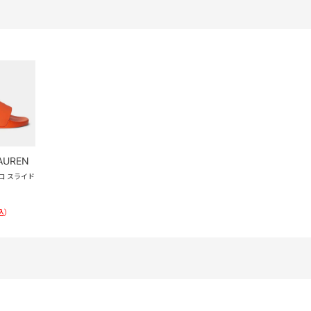
AUREN
 ポロ スライド
込）