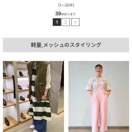
[1～20件]
39
件あります
1
2
>
軽量,メッシュのスタイリング