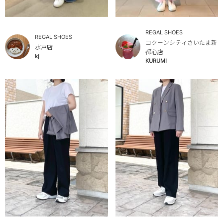
REGAL SHOES
REGAL SHOES
コクーンシティさいたま新
水戸店
都心店
kj
KURUMI