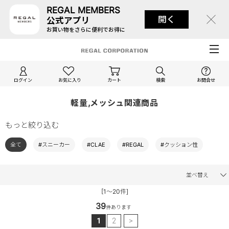
REGAL MEMBERS
開く
公式アプリ
お買い物をさらに便利でお得に
ログイン
お気に入り
カート
検索
お問合せ
軽量,メッシュ関連商品
もっと絞り込む
全て
#スニーカー
#CLAE
#REGAL
#クッション性
並べ替え
[1～20件]
39
件あります
1
2
>