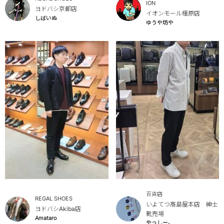
ION
ヨドバシ京都店
イオンモール橿原店
しばいぬ
ゆうや坊や
百貨店
REGAL SHOES
いよてつ髙島屋本店 紳士
ヨドバシAkiba店
靴売場
Amataro
やっしー。