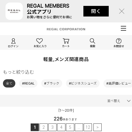
REGAL MEMBERS
開く
公式アプリ
お買い物をさらに便利でお得に
ログイン
お気に入り
カート
検索
お問合せ
軽量,メンズ関連商品
もっと絞り込む
全て
#REGAL
#ブラック
#ビジネスシューズ
#高評価レビュー
並べ替え
[1～20件]
226
件あります
1
2
3
4
5
…
12
>