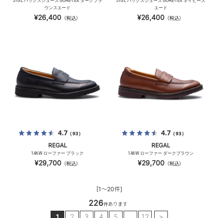
51GL バックスシューズ GORE-TEX ダークブラ
51GL バックスシューズ GORE-TEX ネイビース
ウンスエード
エード
¥26,400
¥26,400
（税込）
（税込）
4.7
4.7
（93）
（93）
REGAL
REGAL
146W ローファー ブラック
146W ローファー ダークブラウン
¥29,700
¥29,700
（税込）
（税込）
[1～20件]
226
件あります
1
2
3
4
5
…
12
>