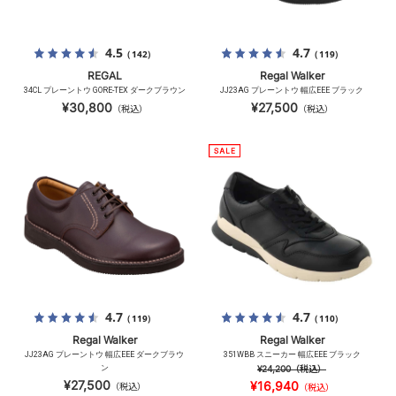
4.5
4.7
（142）
（119）
REGAL
Regal Walker
34CL プレーントウ GORE-TEX ダークブラウン
JJ23AG プレーントウ 幅広EEE ブラック
¥30,800
¥27,500
（税込）
（税込）
4.7
4.7
（119）
（110）
Regal Walker
Regal Walker
JJ23AG プレーントウ 幅広EEE ダークブラウ
351WBB スニーカー 幅広EEE ブラック
ン
¥24,200
（税込）
¥27,500
¥16,940
（税込）
（税込）