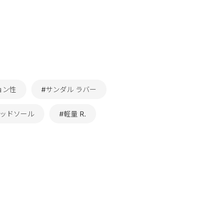
ョン性
#サンダル ラバー
ミッドソール
#軽量 R.