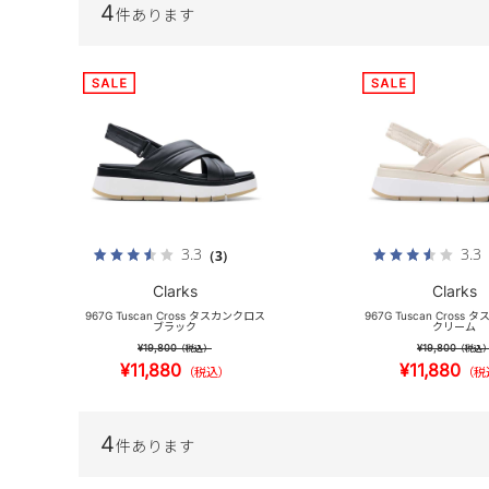
4
件あります
3.3
3.3
（3）
Clarks
Clarks
967G Tuscan Cross タスカンクロス
967G Tuscan Cross
ブラック
クリーム
¥19,800
¥19,800
（税込）
（税込
¥11,880
¥11,880
（税込）
（税
4
件あります