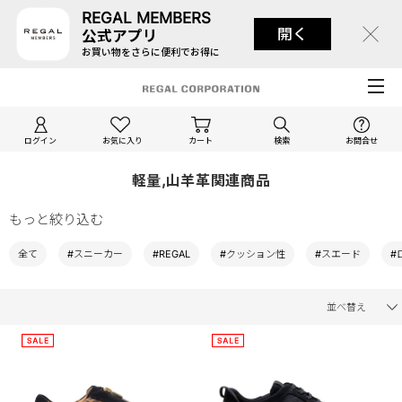
REGAL MEMBERS
開く
公式アプリ
お買い物をさらに便利でお得に
ログイン
お気に入り
カート
検索
お問合せ
軽量,山羊革関連商品
もっと絞り込む
全て
#スニーカー
#REGAL
#クッション性
#スエード
#
並べ替え