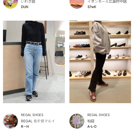
いわき店
イオンモール広島府中店
DUN
37wK
REGAL SHOES
REGAL SHOES
REGAL 北千住マルイ
柏店
R－H
A-L-O