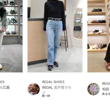
OES
REGAL SHOES
REG
ル広島
REGAL 北千住マル
柏店
イ
A-L-
R－H