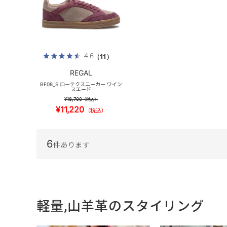
4.6
（11）
REGAL
BF08_S ローテクスニーカー ワイン
スエード
¥18,700
（税込）
¥11,220
（税込）
6
件あります
軽量,山羊革のスタイリング