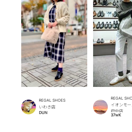
REGAL SH
REGAL SHOES
イオンモー
いわき店
府中店
DUN
37wK