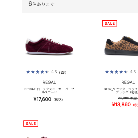
6
件あります
4.5
4.5
（28）
REGAL
REGAL
BF10AF ローテクスニーカー パープ
BF02_S センタージッ
ルスエード
ブラック（豹柄
¥17,600
¥19,800
（税込
（税込）
¥13,860
（税