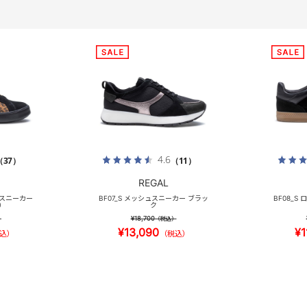
4.6
（37）
（11）
REGAL
プスニーカー
BF07_S メッシュスニーカー ブラッ
BF08_S
）
ク
¥18,700
）
（税込）
¥13,090
¥1
込）
（税込）