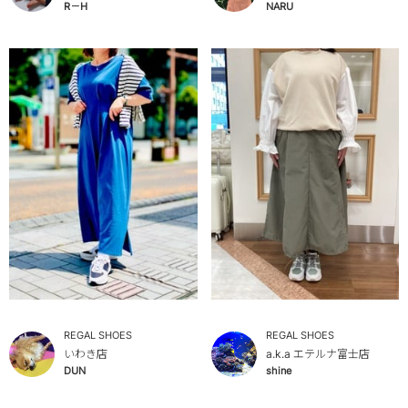
R－H
NARU
REGAL SHOES
REGAL SHOES
いわき店
a.k.a エテルナ富士店
DUN
shine