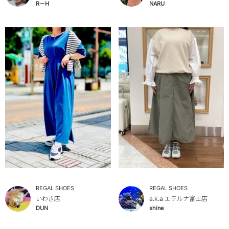
R－H
NARU
REGAL SHOES
REGAL SHOES
いわき店
a.k.a エテルナ富士店
DUN
shine