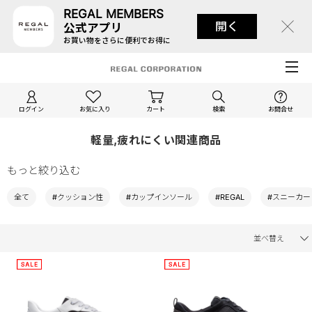
REGAL MEMBERS
開く
公式アプリ
お買い物をさらに便利でお得に
ログイン
お気に入り
カート
検索
お問合せ
軽量,疲れにくい関連商品
もっと絞り込む
全て
#クッション性
#カップインソール
#REGAL
#スニーカー
並べ替え