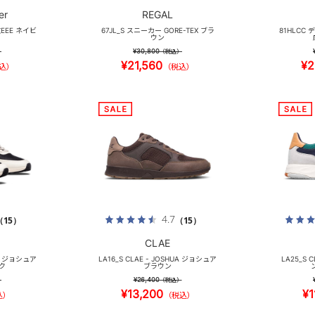
er
REGAL
EEE ネイビ
67JL_S スニーカー GORE-TEX ブラ
81HLCC
ウン
¥30,800
）
（税込）
¥21,560
¥2
込）
（税込）
4.7
（15）
（15）
CLAE
HUA ジョシュア
LA16_S CLAE - JOSHUA ジョシュア
LA25_S 
ク
ブラウン
¥26,400
）
（税込）
¥13,200
¥1
込）
（税込）