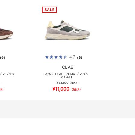
4.7
（6）
（6）
CLAE
A ズマ ブラウ
LA25_S CLAE - ZUMA ズマ グリー
ンイエロー
¥33,000
）
（税込）
¥11,000
込）
（税込）