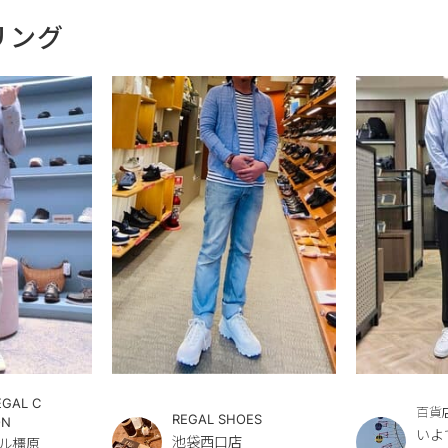
リング
EGAL C
百貨
REGAL SHOES
ON
いよ
池袋西口店
ル橿原