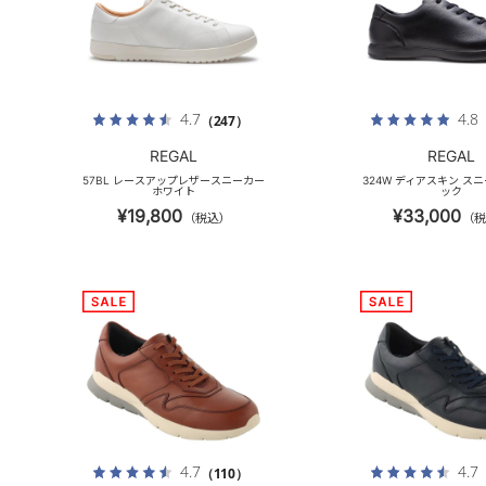
4.7
4.8
（247）
REGAL
REGAL
57BL レースアップレザースニーカー
324W ディアスキン ス
ホワイト
ック
¥19,800
¥33,000
（税込）
（税
4.7
4.7
（110）