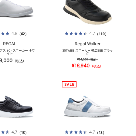
4.8
4.7
（62）
（110）
REGAL
Regal Walker
ィアスキン スニーカー ホワ
351WBB スニーカー 幅広EEE ブラッ
イト
ク
3,000
¥24,200
（税込）
（税込）
¥16,940
（税込）
4.7
4.7
（13）
（13）