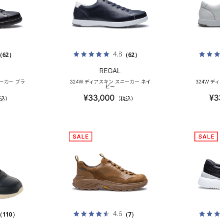
4.8
（62）
（62）
REGAL
ニーカー ブラ
324W ディアスキン スニーカー ネイ
324W デ
ビー
¥33,000
¥3
込）
（税込）
4.6
（110）
（7）