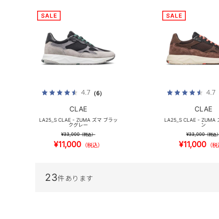
4.7
4.7
（6）
CLAE
CLAE
LA25_S CLAE - ZUMA ズマ ブラッ
LA25_S CLAE - ZUM
クグレー
ン
¥33,000
¥33,000
（税込）
（税込
¥11,000
¥11,000
（税込）
（税
23
件あります