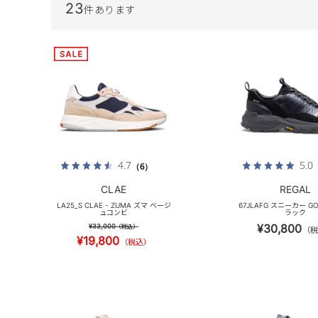
23
件あります
4.7
5.0
（6）
CLAE
REGAL
LA25_S CLAE - ZUMA ズマ ベージ
67JLAFG スニーカー GO
ュコンビ
ラック
¥30,800
¥33,000
（税込）
（税
¥19,800
（税込）