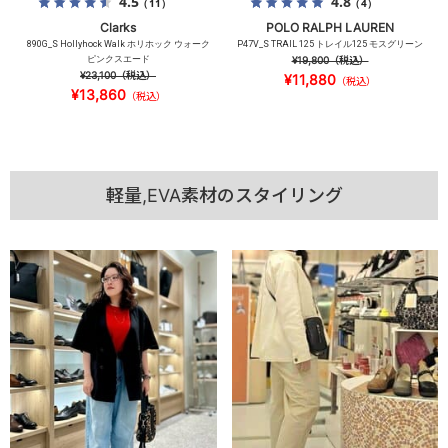
4.5
4.8
（11）
（4）
Clarks
POLO RALPH LAUREN
890G_S Hollyhock Walk ホリホック ウォーク
P47V_S TRAIL 125 トレイル125 モスグリーン
ピンクスエード
¥19,800
（税込）
¥23,100
（税込）
¥11,880
（税込）
¥13,860
（税込）
軽量,EVA素材のスタイリング