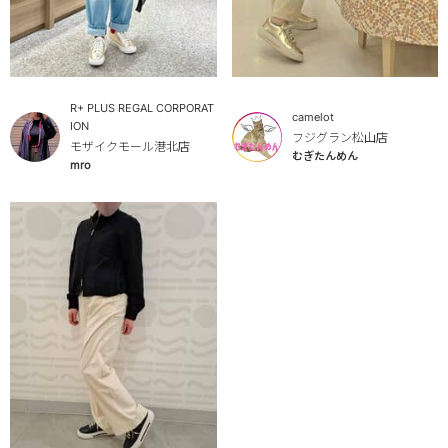
R+ PLUS REGAL CORPORAT
camelot
ION
フジグラン松山店
モザイクモール港北店
むぎたんめん
mro