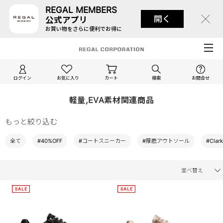
REGAL MEMBERS
開く
公式アプリ
お買い物をさらに便利でお得に
ログイン
お気に入り
カート
検索
お問合せ
軽量,EVA素材関連商品
もっと絞り込む
全て
#40%OFF
#コートスニーカー
#厚底アウトソール
#Clar
並べ替え