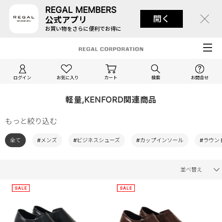
REGAL MEMBERS
開く
公式アプリ
お買い物をさらに便利でお得に
ログイン
お気に入り
カート
検索
お問合せ
軽量,KENFORD関連商品
もっと絞り込む
全て
#メンズ
#ビジネスシューズ
#カップインソール
#ラウン
並べ替え