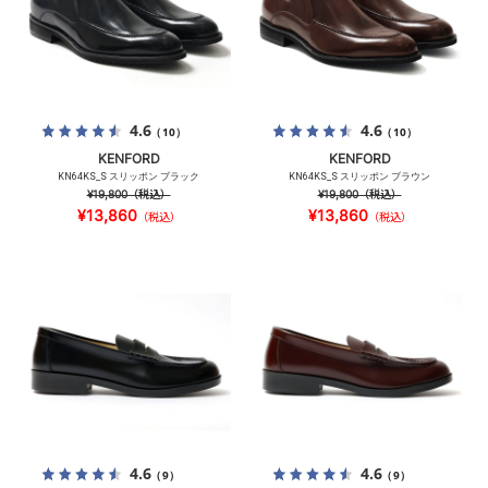
4.6
4.6
（10）
（10）
KENFORD
KENFORD
KN64KS_S スリッポン ブラック
KN64KS_S スリッポン ブラウン
¥19,800
（税込）
¥19,800
（税込）
¥13,860
¥13,860
（税込）
（税込）
4.6
4.6
（9）
（9）