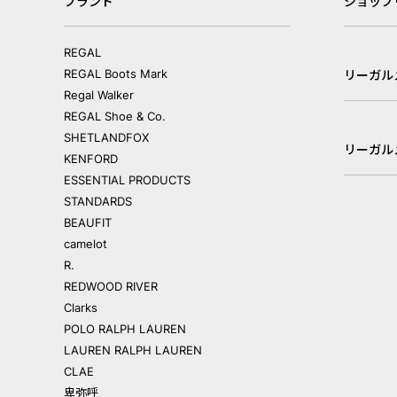
ブランド
ショップ
REGAL
REGAL Boots Mark
リーガル
Regal Walker
REGAL Shoe & Co.
SHETLANDFOX
リーガル
KENFORD
ESSENTIAL PRODUCTS
STANDARDS
BEAUFIT
camelot
R.
REDWOOD RIVER
Clarks
POLO RALPH LAUREN
LAUREN RALPH LAUREN
CLAE
卑弥呼