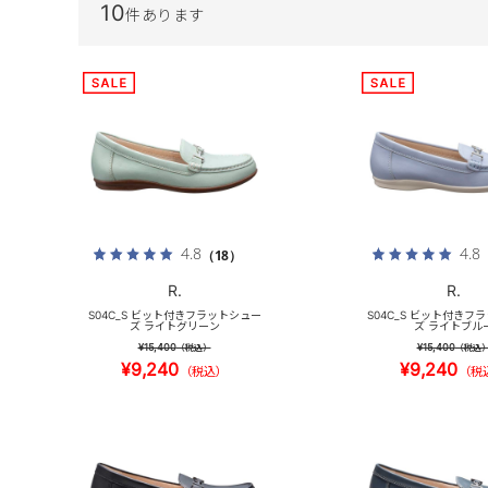
10
件あります
4.8
4.8
（18）
R.
R.
S04C_S ビット付きフラットシュー
S04C_S ビット付きフ
ズ ライトグリーン
ズ ライトブル
¥15,400
¥15,400
（税込）
（税込
¥9,240
¥9,240
（税込）
（税