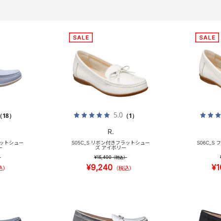
5.0
（18）
（1）
R.
ラットシュー
S05C_S リボン付きフラットシュー
S06C_S
ー
ズ アイボリー
¥15,400
）
（税込）
¥9,240
¥1
込）
（税込）