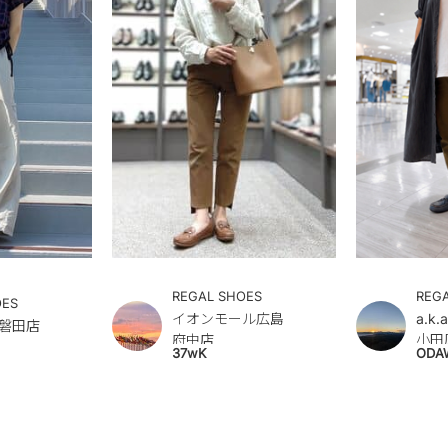
REGAL SHOES
REG
OES
イオンモール広島
a.k
磐田店
府中店
小田
37wK
ODA