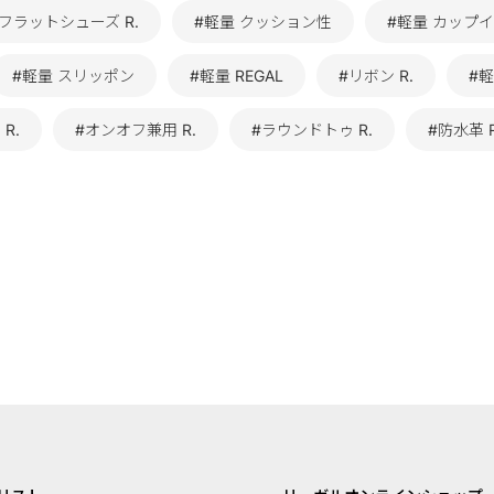
#フラットシューズ R.
#軽量 クッション性
#軽量 カップ
#軽量 スリッポン
#軽量 REGAL
#リボン R.
#
R.
#オンオフ兼用 R.
#ラウンドトゥ R.
#防水革 R