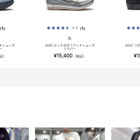
4.4
（5）
（5）
R.
ットシューズ
S04C ビット付きフラットシューズ
S05C 
ー
シルバー
¥15,400
¥1
込）
（税込）