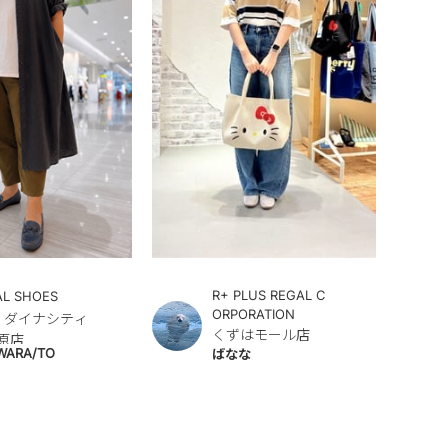
R+ PLUS REGAL C
AL SHOES
ORPORATION
.a ダイナシティ
くずはモール店
原店
WARA/TO
ばなな